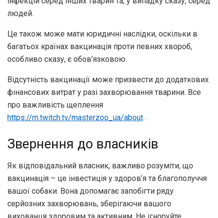
інфекцій серед інших тварин та, у випадку сказу, серед
людей.
Це також може мати юридичні наслідки, оскільки в
багатьох країнах вакцинація проти певних хвороб,
особливо сказу, є обов’язковою.
Відсутність вакцинації може призвести до додаткових
фінансових витрат у разі захворювання тварини. Все
про важливість щеплення
https://m.twitch.tv/masterzoo_ua/about
.
Звернення до власників
Як відповідальний власник, важливо розуміти, що
вакцинація – це інвестиція у здоров’я та благополуччя
вашої собаки. Вона допомагає запобігти ряду
серйозних захворювань, зберігаючи вашого
вихованця здоровим та активним. Не ігноруйте