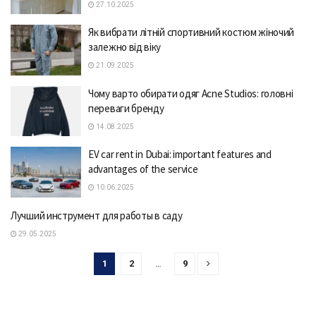
27.10.2025
Як вибрати літній спортивний костюм жіночий
залежно від віку
21.09.2025
Чому варто обирати одяг Acne Studios: головні
переваги бренду
14.08.2025
EV car rent in Dubai: important features and
advantages of the service
10.06.2025
Лучший инструмент для работы в саду
29.05.2025
1
2
…
9