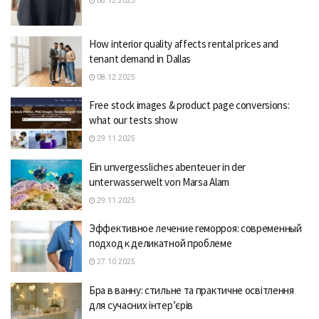
08.12.2025
How interior quality affects rental prices and
tenant demand in Dallas
08.12.2025
Free stock images & product page conversions:
what our tests show
29.11.2025
Ein unvergessliches abenteuer in der
unterwasserwelt von Marsa Alam
29.11.2025
Эффективное лечение геморроя: современный
подход к деликатной проблеме
27.10.2025
Бра в ванну: стильне та практичне освітлення
для сучасних інтер’єрів