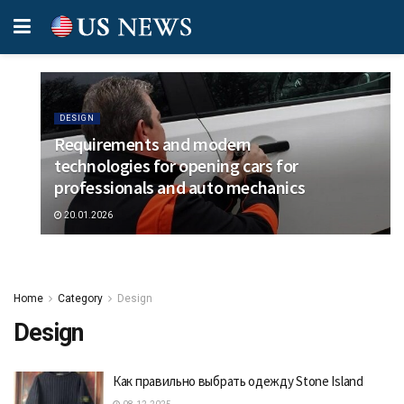
DESIGN
Requirements and modern
technologies for opening cars for
professionals and auto mechanics
20.01.2026
Home
Category
Design
Design
Как правильно выбрать одежду Stone Island