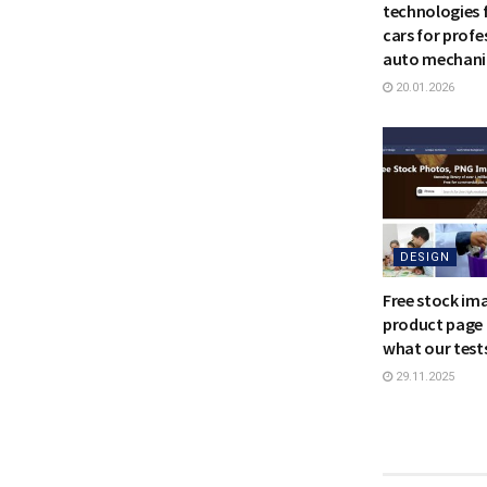
technologies 
cars for profe
auto mechani
20.01.2026
DESIGN
Free stock im
product page 
what our test
29.11.2025