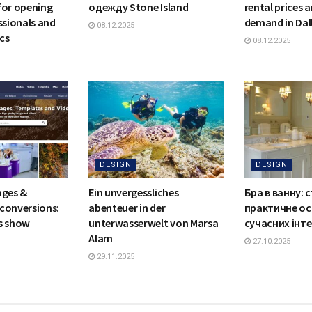
for opening
одежду Stone Island
rental prices 
ssionals and
demand in Dal
08.12.2025
cs
08.12.2025
DESIGN
DESIGN
ages &
Ein unvergessliches
Бра в ванну: 
conversions:
abenteuer in der
практичне ос
s show
unterwasserwelt von Marsa
сучасних інте
Alam
27.10.2025
29.11.2025