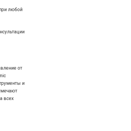
при любой
онсультации
авление от
nic
трументы и
тмечают
а всех