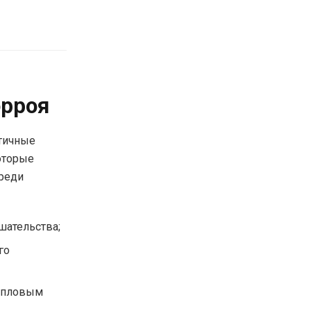
орроя
тичные
которые
Среди
шательства;
го
тепловым