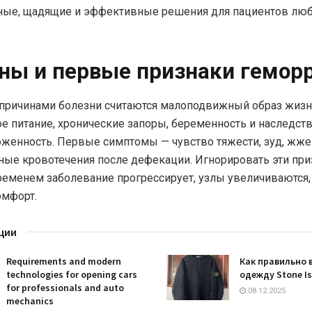
ные, щадящие и эффективные решения для пациентов лю
ны и первые признаки гемор
ричинами болезни считаются малоподвижный образ жизн
е питание, хронические запоры, беременность и наследст
женность. Первые симптомы — чувство тяжести, зуд, жже
ные кровотечения после дефекации. Игнорировать эти при
временем заболевание прогрессирует, узлы увеличиваются
омфорт.
ции
Requirements and modern
Как правильно 
technologies for opening cars
одежду Stone I
for professionals and auto
08.12.2025
mechanics