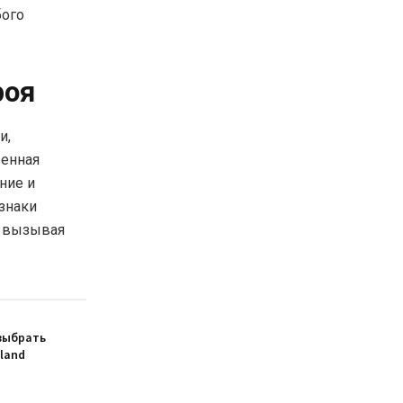
бого
роя
и,
венная
ние и
знаки
, вызывая
выбрать
sland