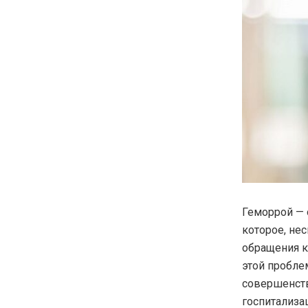
Геморрой — 
которое, не
обращения к
этой пробле
совершенств
госпитализац