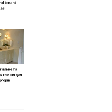
and tenant
las
стильне та
вітлення для
р’єрів