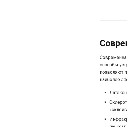
Совре
Современная
способы уст
позволяют п
наиболее э
Латексн
Склерот
«склеив
Инфракр
пучком;