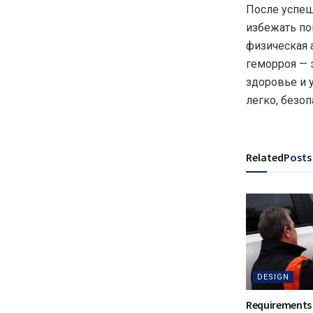
После успеш
избежать по
физическая 
геморроя — 
здоровье и у
легко, безоп
Related
Posts
DESIGN
Requirements