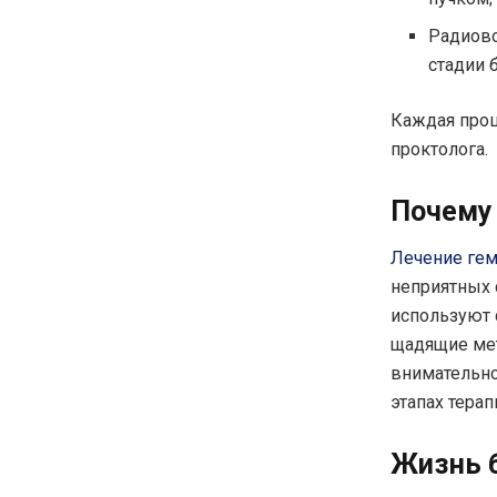
Радиово
стадии 
Каждая проц
проктолога.
Почему
Лечение ге
неприятных с
используют 
щадящие мет
внимательно
этапах терап
Жизнь б