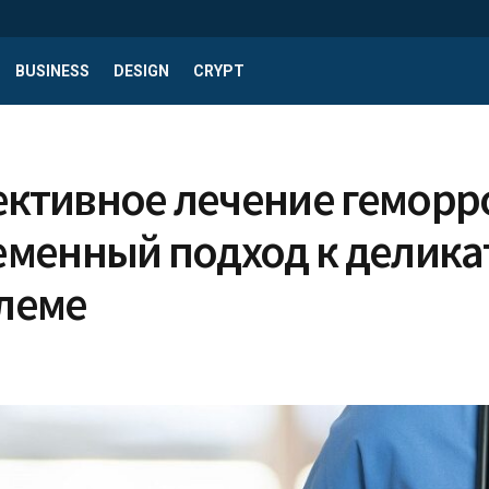
BUSINESS
DESIGN
CRYPT
ктивное лечение геморр
еменный подход к делика
леме