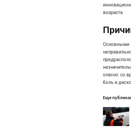
инновацион
возраста.
Причи
Основными п
неправильно
предрасполо
незначитель
опасно: со 
боль и диск
Еще публика