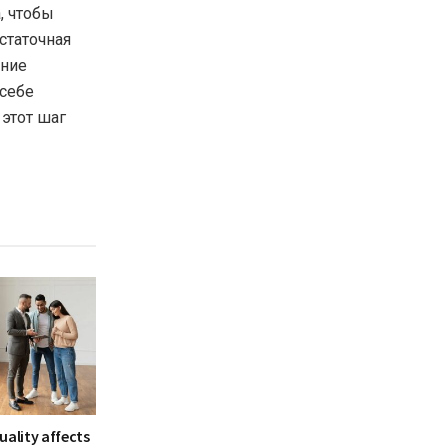
, чтобы
статочная
ение
 себе
 этот шаг
uality affects