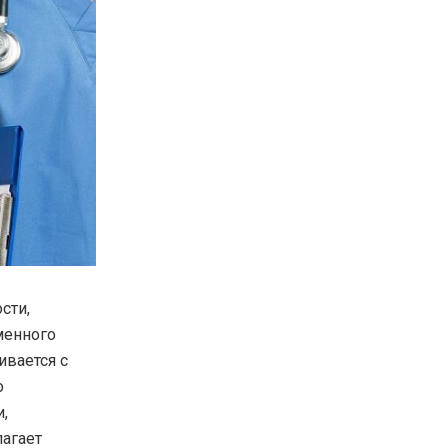
сти,
менного
ивается с
о
,
лагает