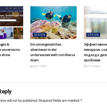
DESIGN
DESIGN
ages &
Ein unvergessliches
Эффективное
conversions:
abenteuer in der
геморроя: со
s show
unterwasserwelt von Marsa
подход к де
Alam
проблеме
29.11.2025
27.10.2025
Reply
*
ess will not be published.
Required fields are marked