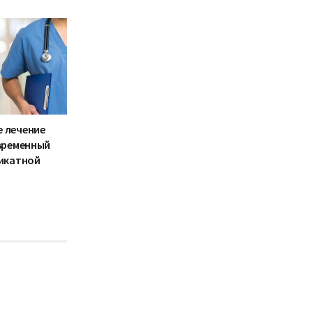
 лечение
временный
ликатной