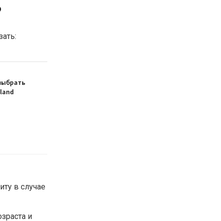
?
зать:
выбрать
sland
иту в случае
зраста и