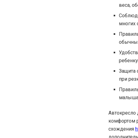
веса, о
Соблюде
многих 
Правиль
обычных
Удобств
ребенку
Защита 
при рез
Правиль
малыша,
Автокресло 
комфортом р
схождения
h
дополнитель