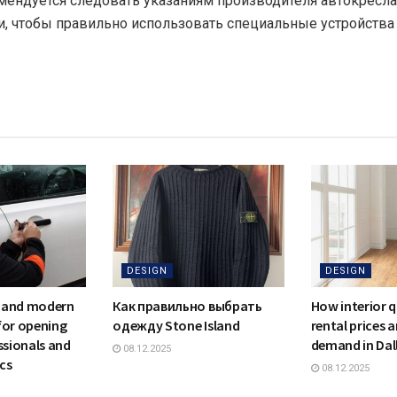
мендуется следовать указаниям производителя автокресла
и, чтобы правильно использовать специальные устройства
DESIGN
DESIGN
 and modern
Как правильно выбрать
How interior q
for opening
одежду Stone Island
rental prices 
ssionals and
demand in Dal
08.12.2025
cs
08.12.2025