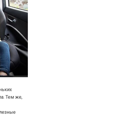
ньких
ла.
Тем же,
олезные