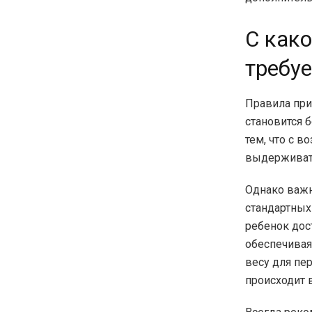
С како
требуе
Правила при
становится б
тем, что с в
выдерживать
Однако важн
стандартных
ребенок дос
обеспечивая
весу для пе
происходит в