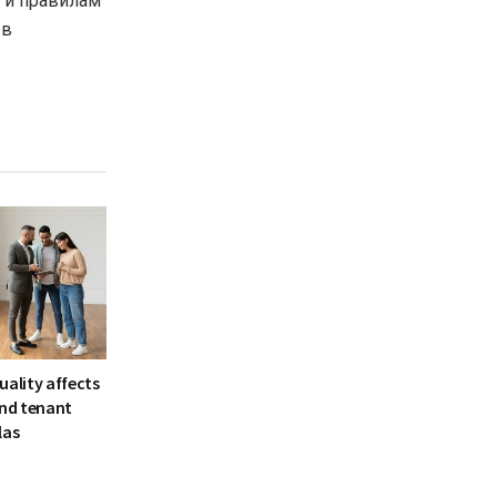
 и правилам
 в
uality affects
and tenant
las