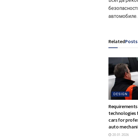
Всегда реко
безопасност
автомобиле.
Related
Posts
DESIGN
Requirements
technologies 
cars for profe
auto mechani
20.01.2026