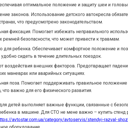
беспечивая оптимальное положение и защиту шеи и головы
ние законов. Использование детского автокресла обязат
странах, что предусмотрено законодательством.
ная фиксация. Помогает избежать неправильного исполь
 ремней безопасности, что может привести к травмам.
о для ребенка. Обеспечивает комфортное положение и по
 удобно сидеть в течение длительных поездок.
от воздействия внешних факторов. Предотвращает падени
ких маневрах или аварийных ситуациях.
ная поза. Помогает поддерживать правильное положение 
 что важно для его физического развития.
для детей выполняет важные функции, связанные с безопа
ебенка в машине. Для СТО не мене важно – купить стенд 
ttps://avtostar.com.ua/category/avtoservis/stendyi-razval-sho
ное оборудование.