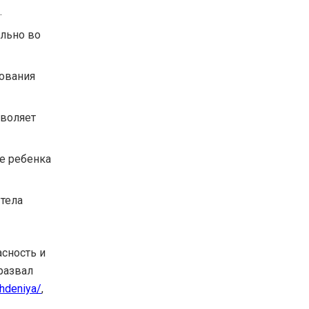
.
ельно во
зования
зволяет
е ребенка
тела
сность и
развал
zhdeniya/
,