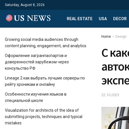
Saturday, August 8, 2026
REAL ESTATE
USA
DECOR
Home
Design
Growing social media audiences through
content planning, engagement, and analytics
С как
Оформление загранпаспартов и
авто
доверенностей зарубежом через
консульство РФ
эксп
Lineage 2 как выбрать лучшие серверы по
рейту хроникам и онлайну
Особенности изучения языков в
22.10.2023
специальной школе
Visualization for architects of the idea of ​​
submitting projects, techniques and typical
mistakes