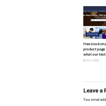
DESIGN
Free stock im
product page 
what our test
29.11.2025
Leave a 
Your email addr