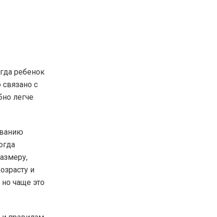
огда ребенок
 связано с
бно легче
ованию
огда
размеру,
озрасту и
 но чаще это